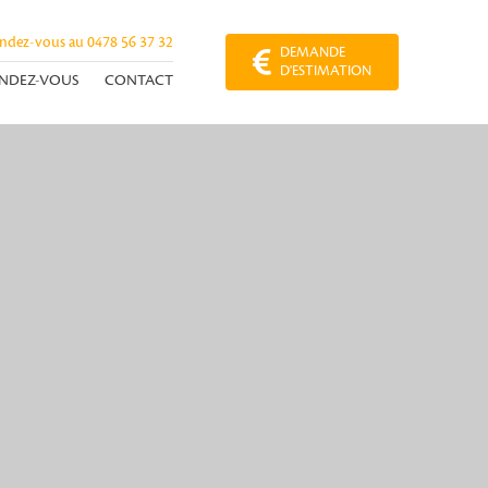
endez-vous au
0478 56 37 32
DEMANDE
D'ESTIMATION
NDEZ-VOUS
CONTACT