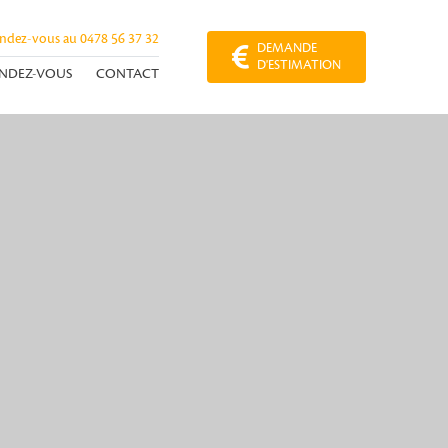
endez-vous au
0478 56 37 32
DEMANDE
D'ESTIMATION
NDEZ-VOUS
CONTACT