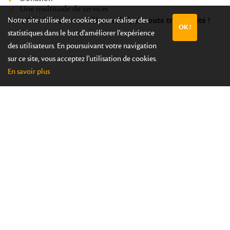
Une multitude de services
Notre site utilise des cookies pour réaliser des
Avec Ola All in, vous voilà au soleil, en toute tranquillité !
OK !
statistiques dans le but d'améliorer l'expérience
des utilisateurs. En poursuivant votre navigation
sur ce site, vous acceptez l'utilisation de cookies.
En savoir plus
Une villa ou un appartement à la
Costa Blanca...
le rêve à portée de main !